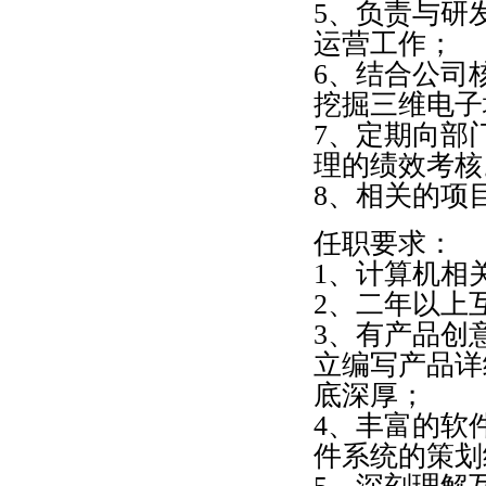
5、负责与研
运营工作；
6、结合公司
挖掘三维电子
7、定期向部
理的绩效考核
8、相关的项
任职要求：
1、计算机相
2、二年以上
3、有产品创
立编写产品详
底深厚；
4、丰富的软
件系统的策划