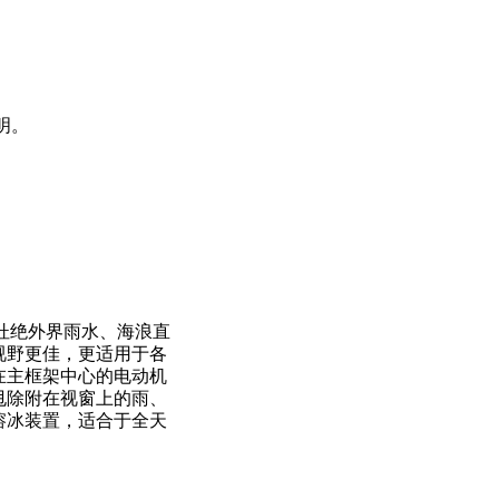
明。
全杜绝外界雨水、海浪直
视野更佳，更适用于各
在主框架中心的电动机
甩除附在视窗上的雨、
溶冰装置，适合于全天
。