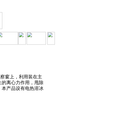
8/7/2026, 4:10:51 AM 星期
五
观察窗上，利用装在主
生的离心力作用，甩除
。本产品设有电热溶冰
。