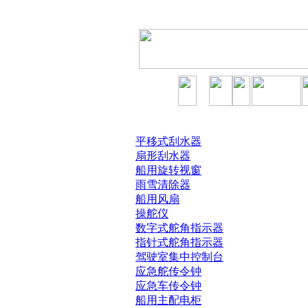
平移式刮水器
扇形刮水器
船用旋转视窗
雨雪清除器
船用风扇
操舵仪
数字式舵角指示器
指针式舵角指示器
驾驶室集中控制台
应急舵传令钟
应急车传令钟
船用主配电柜