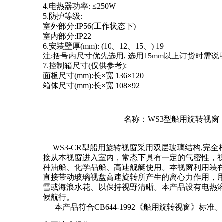
4.电热器功率: ≤250W
5.防护等级:
室外部分:IP56(工作状态下)
室内部分:IP22
6.安装壁厚(mm): (10、12、15、) 19
注:括号内尺寸优先选用, 选用15mm以上订货时需说
7.控制箱尺寸(仅供参考):
面板尺寸(mm):长×宽 136×120
箱体尺寸(mm):长×宽 108×92
名称：WS3型船用旋转视窗
WS3-CR型船用旋转视窗采用双层玻璃结构,完
接从本视窗进入室内，常态下具有一定的气密性，
种油船、化学品船、高速舰艇使用。本视窗利用装
直接带动玻璃视盘高速旋转所产生的离心力作用，
雪或海浪水花、以保持视野清晰。本产品设有电热
候航行。
本产品符合CB644-1992《船用旋转视窗》标准