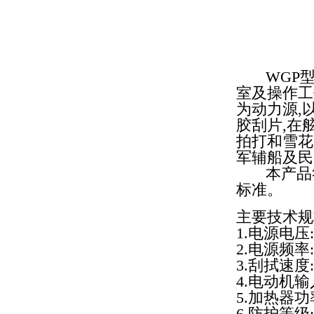
WGP型
室及操作工
为动力源,
胶刮片,在
拍打和雪花
军辅船及民
本产品符合
标准。
主要技术规
1.电源电压:A
2.电源频率:5
3.刮拭速度:0
4.电动机输
5.加热器功率
6.防护等级:I