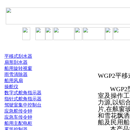
平移式刮水器
扇形刮水器
船用旋转视窗
雨雪清除器
WGP2平
船用风扇
操舵仪
WGP2
数字式舵角指示器
室及操作工
指针式舵角指示器
力源,以铝
驾驶室集中控制台
片,在舷窗
应急舵传令钟
和雪花飘洒
应急车传令钟
船及民用船
船用主配电柜
本产品符合
雾笛控制器